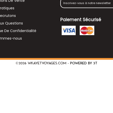
ions De Vente
Pratiques
Recrutons
Paiement Sécurisé
Aux Questions
que De Confidentialité
ommes-nous
©2026 wkayetvoyages.com -
Powered by 3T