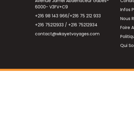
Avenue Jamel Abdenaceur Gabes-
Condit
6000- V3FV+C9
Infos 
+216 98 143 966/+216 75 212 933
Nous 
+216 75212933 / +216 75212934
Foire 
contact@wkayetvoyages.com
Politi
Qui S